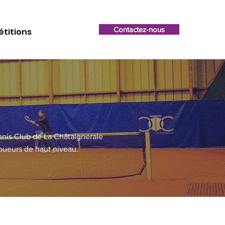
Contactez-nous
titions
ennis Club de La Châtaigneraie
oueurs de haut niveau.