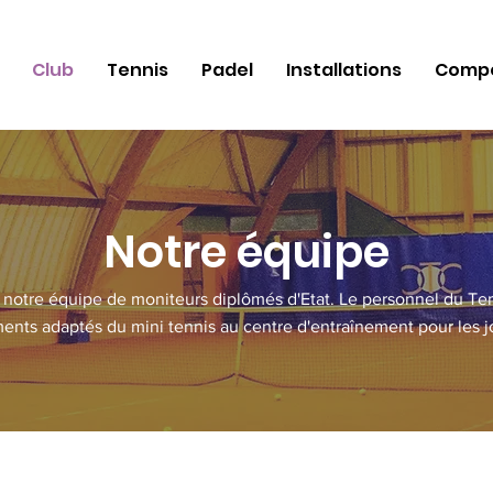
Club
Tennis
Padel
Installations
Compé
Notre équipe
st notre équipe de moniteurs diplômés d'Etat. Le personnel du T
ents adaptés du mini tennis au centre d'entraînement pour les j